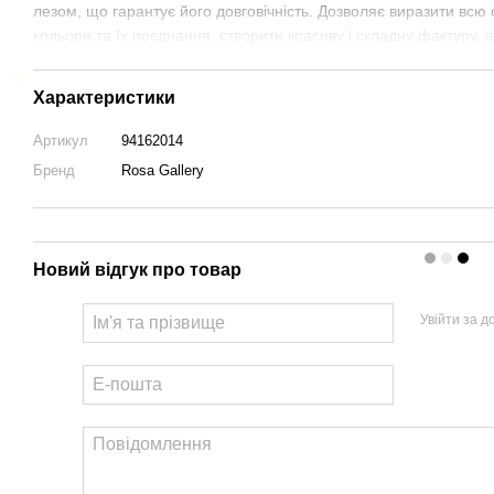
лезом, що гарантує його довговічність. Дозволяє виразити всю
кольори та їх поєднання, створити красиву і складну фактуру, 
Характеристики
Артикул
94162014
Бренд
Rosa Gallery
Новий відгук про товар
Увійти за 