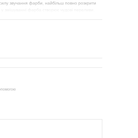
 силу звучання фарби, найбільш повно розкрити
а у змішуванні фарба створює чудові переливи.
допомогою