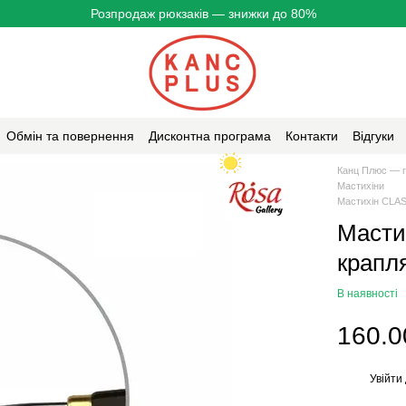
Розпродаж рюкзаків — знижки до 80%
Обмін та повернення
Дисконтна програма
Контакти
Відгуки
Канц Плюс — г
Мастихіни
Мастихін CLAS
Масти
крапл
В наявності
160.0
Увійти
%