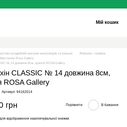
Мій кошик
уртово-роздрібний магазин канцтоварів та іграшок
Живопис і графіка
Мастихіни Rosa Gallery
SIC № 14 довжина 8см, крапля ROSA Gallery
хін CLASSIC № 14 довжина 8см,
я ROSA Gallery
Артикул: 94162014
0 грн
Порівняти
В бажання
для відображення накопичувальної знижки