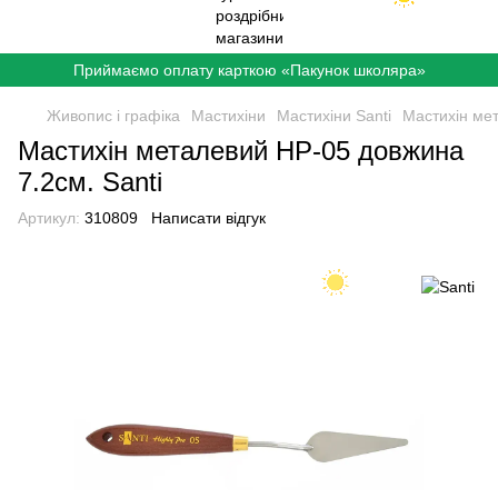
Приймаємо оплату карткою «Пакунок школяра»
Живопис і графіка
Мастихіни
Мастихіни Santi
Мастихін мет
Мастихін металевий HP-05 довжина
7.2см. Santi
Артикул:
310809
Написати відгук