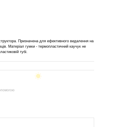
нструктора. Призначена для ефективного видалення на
івців. Матеріал гумки - термопластичний каучук не
ластиковій тубі.
допомогою