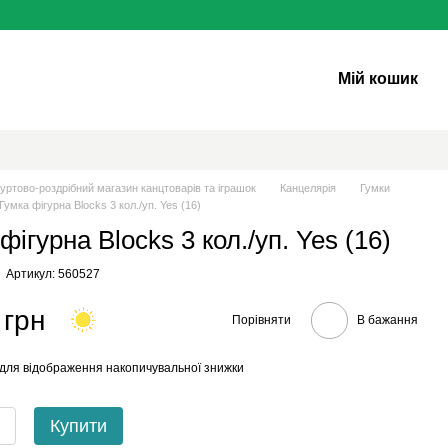
Мій кошик
уртово-роздрібний магазин канцтоварів та іграшок
Канцелярія
Гумки
Гумка фігурна Blocks 3 кол./уп. Yes (16)
фігурна Blocks 3 кол./уп. Yes (16)
Артикул: 560527
 грн
Порівняти
В бажання
для відображення накопичувальної знижки
Купити