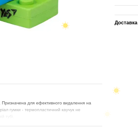
Доставка
ра. Призначена для ефективного видалення на
еріал гумки - термопластичний каучук не
й тубі.