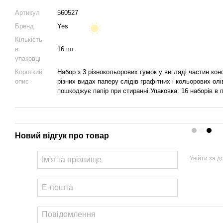
Артикул
560527
Бренд
Yes
Кількість
в
16 шт
упаковці
Короткий
Набор з 3 різнокольорових гумок у вигляді частин ко
опис
різних видах паперу слідів графітних і кольорових ол
пошкоджує папір при стиранні.Упаковка: 16 наборів в п
Новий відгук про товар
Увійти за 