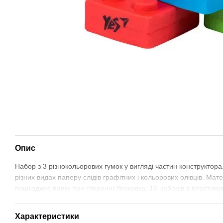
Опис
Набор з 3 різнокольорових гумок у вигляді частин конструкто
різних видах паперу слідів графітних і кольорових олівців. Мат
пошкоджує папір при стиранні.Упаковка: 16 наборів в пластикові
Характеристики