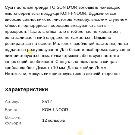
Сухі пастельні крейди TOISON D'OR володіють найвищою
якістю серед всієї продукції KOH-I-NOOR. Відрізняються
високою світлостійкістю, чистотою кольору, високим ступенем
м'якості і однорідності, хорошою змішуваність квітів і
прозорості. Пастель м'яка, але в той же час не кришитися,
вона залишає чіткий слід, але не ламається. Відмінно
розтирається на основі. Малюнок, зроблений пастеллю, легко
піддається розтушовуванні. Для більш тонкої промальовування
використовуються шматочки стрижнів або ж сухі пастелі з
інших серій. особливості: Спеціальна підкладка захищає
крейда від боя. Діаметр 10 мм. Дліна крейди 75 мм.
Нетоксічни, можуть використовуватися в дитячій творчості.
Характеристики
Артикул
8512
Бренд
KOH-I-NOOR
Кількість
12 кольорів
кольорів