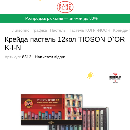
Розпродаж рюкзаків — знижки до 80%
Живопис і графіка
Пастель
Пастель KOH-I-NOOR
Крейда-
Крейда-пастель 12кол TIOSON D`OR
K-I-N
Артикул:
8512
Написати відгук