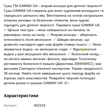
Гуаш TM GAMMA`UA – яскраві кольори для дитячої творчості!
Гуаш GAMMA`UA створена для юних художників молодшого та
середнього шкільного віку. Виготовлена на основі натуральних
в’яжучих речовин та безпечних пігментів, вона чудово
підходить для дитячої творчості. Переваги гуаші GAMMA`UA:
✅ Щільна текстура – легко набирається на пензель та
рівномірно лягає на папір. ✅ Яскраві кольори – зберігають
інтенсивність після висихання. ✅ Швидко висихає, що
дозволяє накладати один шар фарби поверх іншого. ✅ Легко
змивається водою, не залишаючи слідів. ✅ Відновлюється
водою у разі загущення або висихання. ✅ Безпечний склад –
не містить важких металів і фенолу, відповідає Технічному
регламенту безпечності іграшок (Директива 2009/48/ЄС), має
висновок Санітарно-гігієнічної експертизи. Термін придатності:
36 місяців. Навіть після завершення цього періоду фарба не
втрачає своїх властивостей. Розкрийте творчий потенціал
дитини разом із гуашшю GAMMA`UA! 🎨✨
Характеристики
Артикул
402219