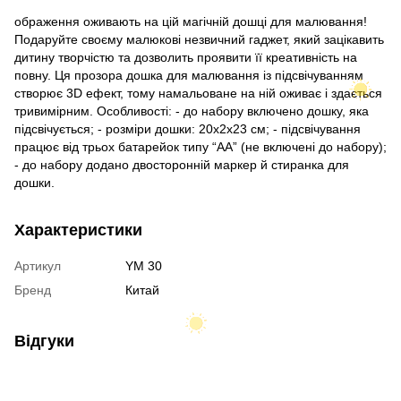
ображення оживають на цій магічній дошці для малювання!
Подаруйте своєму малюкові незвичний гаджет, який зацікавить
дитину творчістю та дозволить проявити її креативність на
повну. Ця прозора дошка для малювання із підсвічуванням
створює 3D ефект, тому намальоване на ній оживає і здається
тривимірним. Особливості: - до набору включено дошку, яка
підсвічується; - розміри дошки: 20х2х23 см; - підсвічування
працює від трьох батарейок типу “АА” (не включені до набору);
- до набору додано двосторонній маркер й стиранка для
дошки.
Характеристики
Артикул
YM 30
Бренд
Китай
Відгуки