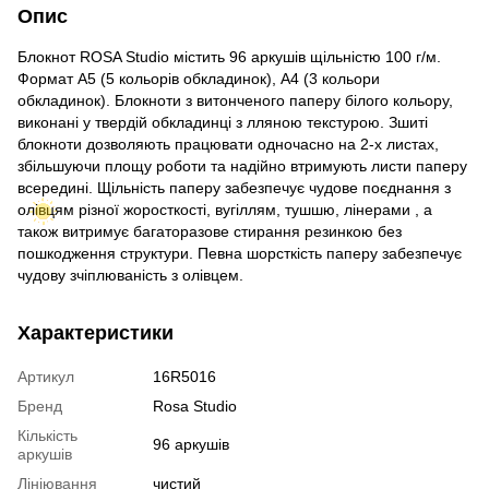
Опис
Блокнот ROSA Studio містить 96 аркушів щільністю 100 г/м.
Формат А5 (5 кольорів обкладинок), А4 (3 кольори
обкладинок). Блокноти з витонченого паперу білого кольору,
виконані у твердій обкладинці з лляною текстурою. Зшиті
блокноти дозволяють працювати одночасно на 2-х листах,
збільшуючи площу роботи та надійно втримують листи паперу
всередині. Щільність паперу забезпечує чудове поєднання з
олівцям різної жоросткості, вугіллям, тушшю, лінерами , а
також витримує багаторазове стирання резинкою без
пошкодження структури. Певна шорсткість паперу забезпечує
чудову зчіплюваність з олівцем.
Характеристики
Артикул
16R5016
Бренд
Rosa Studio
Кількість
96 аркушів
аркушів
Лініювання
чистий