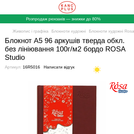
Розпродаж рюкзаків — знижки до 80%
Живопис і графіка
Блокноти художні
Блокноти художні Rosa
Блокнот A5 96 аркушів тверда обкл.
без лініювання 100г/м2 бордо ROSA
Studio
Артикул:
16R5016
Написати відгук