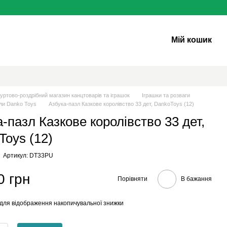
Мій кошик
уртово-роздрібний магазин канцтоварів та іграшок
Іграшки та розваги
ли Danko Toys
Азбука-пазл Казкове королівство 33 дет, DankoToys (12)
-пазл Казкове королівство 33 дет,
Toys (12)
Артикул: DT33PU
0 грн
Порівняти
В бажання
для відображення накопичувальної знижки