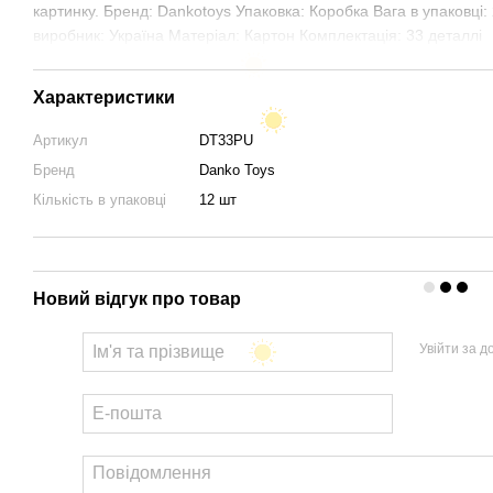
картинку. Бренд: Dankotoys Упаковка: Коробка Вага в упаковці: 
виробник: Україна Матеріал: Картон Комплектація: 33 деталлі
Характеристики
Артикул
DT33PU
Бренд
Danko Toys
Кількість в упаковці
12 шт
Новий відгук про товар
Увійти за 