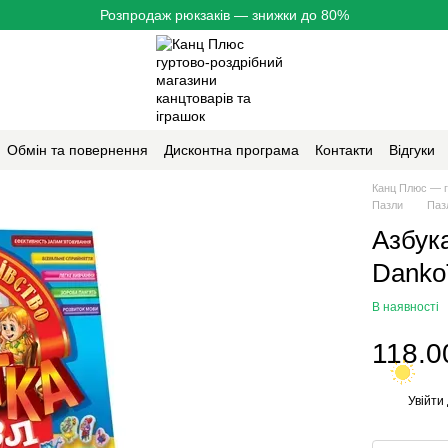
Розпродаж рюкзаків — знижки до 80%
Обмін та повернення
Дисконтна програма
Контакти
Відгуки
Канц Плюс — г
Пазли
Паз
Азбука
Danko
В наявності
118.0
Увійти
%