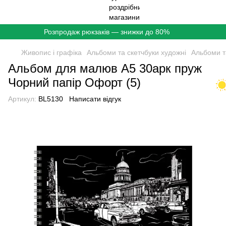
Розпродаж рюкзаків — знижки до 80%
Живопис і графіка
Альбоми та скетчбуки художні
Альбоми т
Альбом для малюв А5 30арк пруж
Чорний папір Офорт (5)
Артикул:
BL5130
Написати відгук